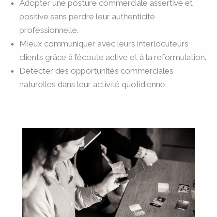
Adopter une posture commerciale assertive et
positive sans perdre leur authenticité
professionnelle.
Mieux communiquer avec leurs interlocuteurs
clients grâce à l’écoute active et à la reformulation.
Détecter des opportunités commerciales
naturelles dans leur activité quotidienne.